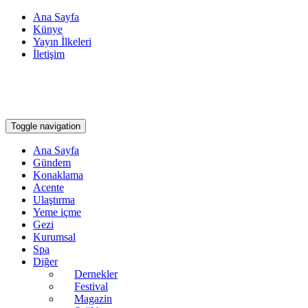
Ana Sayfa
Künye
Yayın İlkeleri
İletişim
Toggle navigation
Ana Sayfa
Gündem
Konaklama
Acente
Ulaştırma
Yeme içme
Gezi
Kurumsal
Spa
Diğer
Dernekler
Festival
Magazin