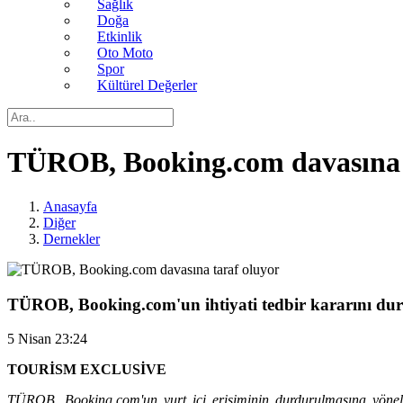
Sağlık
Doğa
Etkinlik
Oto Moto
Spor
Kültürel Değerler
TÜROB, Booking.com davasına 
Anasayfa
Diğer
Dernekler
TÜROB, Booking.com'un ihtiyati tedbir kararını d
5 Nisan 23:24
TOURİSM EXCLUSİVE
TÜROB, Booking.com'un yurt içi erişiminin durdurulmasına yönelik 