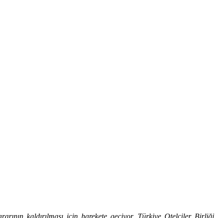
rarının kaldırılması için harekete geçiyor.
Türkiye Otelciler Birliği