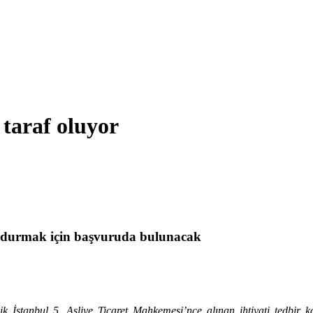
taraf oluyor
urdurmak için başvuruda bulunacak
İstanbul 5. Asliye Ticaret Mahkemesi’nce alınan ihtiyati tedbir ka