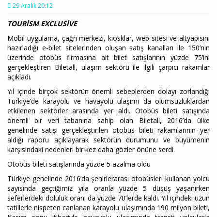
29 Aralık 20:12
TOURİSM EXCLUSİVE
Mobil uygulama, çağrı merkezi, kiosklar, web sitesi ve altyapısını
hazırladığı e-bilet sitelerinden oluşan satış kanalları ile 150’nin
üzerinde otobüs firmasına ait bilet satışlarının yüzde 75’ini
gerçekleştiren Biletall, ulaşım sektörü ile ilgili çarpıcı rakamlar
açıkladı.
Yıl içinde birçok sektörün önemli sebeplerden dolayı zorlandığı
Türkiye’de karayolu ve havayolu ulaşımı da olumsuzluklardan
etkilenen sektörler arasında yer aldı. Otobüs bileti satışında
önemli bir veri tabanına sahip olan Biletall, 2016’da ülke
genelinde satışı gerçekleştirilen otobüs bileti rakamlarının yer
aldığı raporu açıklayarak sektörün durumunu ve büyümenin
karşısındaki nedenleri bir kez daha gözler önüne serdi.
Otobüs bileti satışlarında yüzde 5 azalma oldu
Türkiye genelinde 2016’da şehirlerarası otobüsleri kullanan yolcu
sayısında geçtiğimiz yıla oranla yüzde 5 düşüş yaşanırken
seferlerdeki doluluk oranı da yüzde 70’lerde kaldı. Yıl içindeki uzun
tatillerle nispeten canlanan karayolu ulaşımında 190 milyon bileti,