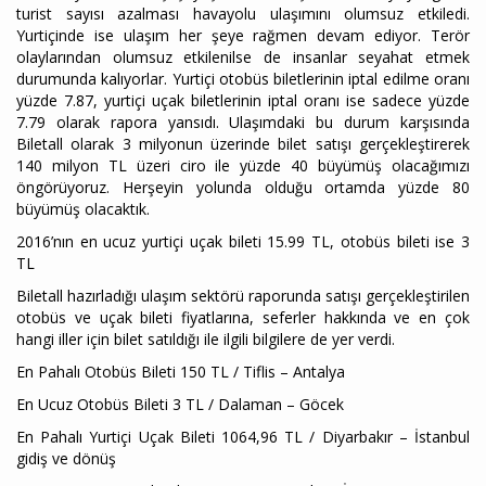
turist sayısı azalması havayolu ulaşımını olumsuz etkiledi.
Yurtiçinde ise ulaşım her şeye rağmen devam ediyor. Terör
olaylarından olumsuz etkilenilse de insanlar seyahat etmek
durumunda kalıyorlar. Yurtiçi otobüs biletlerinin iptal edilme oranı
yüzde 7.87, yurtiçi uçak biletlerinin iptal oranı ise sadece yüzde
7.79 olarak rapora yansıdı. Ulaşımdaki bu durum karşısında
Biletall olarak 3 milyonun üzerinde bilet satışı gerçekleştirerek
140 milyon TL üzeri ciro ile yüzde 40 büyümüş olacağımızı
öngörüyoruz. Herşeyin yolunda olduğu ortamda yüzde 80
büyümüş olacaktık.
2016’nın en ucuz yurtiçi uçak bileti 15.99 TL, otobüs bileti ise 3
TL
Biletall hazırladığı ulaşım sektörü raporunda satışı gerçekleştirilen
otobüs ve uçak bileti fiyatlarına, seferler hakkında ve en çok
hangi iller için bilet satıldığı ile ilgili bilgilere de yer verdi.
En Pahalı Otobüs Bileti 150 TL / Tiflis – Antalya
En Ucuz Otobüs Bileti 3 TL / Dalaman – Göcek
En Pahalı Yurtiçi Uçak Bileti 1064,96 TL / Diyarbakır – İstanbul
gidiş ve dönüş