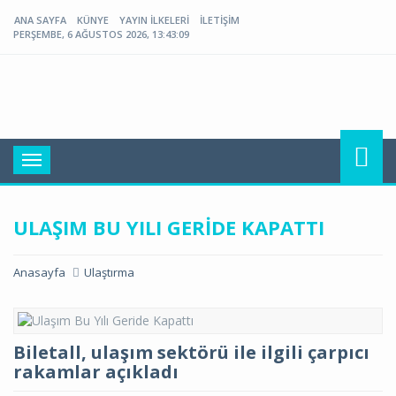
ANA SAYFA
KÜNYE
YAYIN İLKELERI
İLETIŞIM
PERŞEMBE, 6 AĞUSTOS 2026, 13:43:10
Toggle
navigation
ULAŞIM BU YILI GERIDE KAPATTI
Anasayfa
Ulaştırma
Biletall, ulaşım sektörü ile ilgili çarpıcı
rakamlar açıkladı