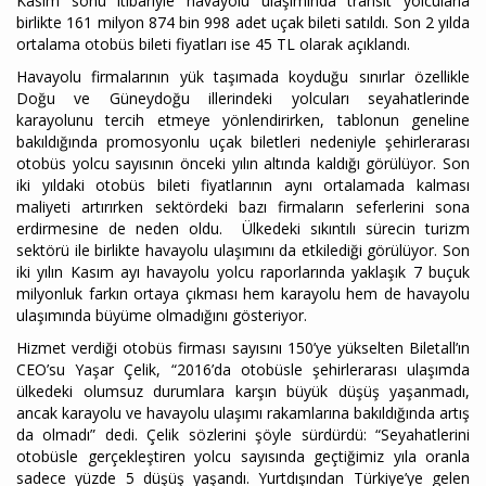
Kasım sonu itibariyle havayolu ulaşımında transit yolcularla
birlikte 161 milyon 874 bin 998 adet uçak bileti satıldı. Son 2 yılda
ortalama otobüs bileti fiyatları ise 45 TL olarak açıklandı.
Havayolu firmalarının yük taşımada koyduğu sınırlar özellikle
Doğu ve Güneydoğu illerindeki yolcuları seyahatlerinde
karayolunu tercih etmeye yönlendirirken, tablonun geneline
bakıldığında promosyonlu uçak biletleri nedeniyle şehirlerarası
otobüs yolcu sayısının önceki yılın altında kaldığı görülüyor. Son
iki yıldaki otobüs bileti fiyatlarının aynı ortalamada kalması
maliyeti artırırken sektördeki bazı firmaların seferlerini sona
erdirmesine de neden oldu. Ülkedeki sıkıntılı sürecin turizm
sektörü ile birlikte havayolu ulaşımını da etkilediği görülüyor. Son
iki yılın Kasım ayı havayolu yolcu raporlarında yaklaşık 7 buçuk
milyonluk farkın ortaya çıkması hem karayolu hem de havayolu
ulaşımında büyüme olmadığını gösteriyor.
Hizmet verdiği otobüs firması sayısını 150’ye yükselten Biletall’ın
CEO’su Yaşar Çelik, “2016’da otobüsle şehirlerarası ulaşımda
ülkedeki olumsuz durumlara karşın büyük düşüş yaşanmadı,
ancak karayolu ve havayolu ulaşımı rakamlarına bakıldığında artış
da olmadı” dedi. Çelik sözlerini şöyle sürdürdü: “Seyahatlerini
otobüsle gerçekleştiren yolcu sayısında geçtiğimiz yıla oranla
sadece yüzde 5 düşüş yaşandı. Yurtdışından Türkiye’ye gelen