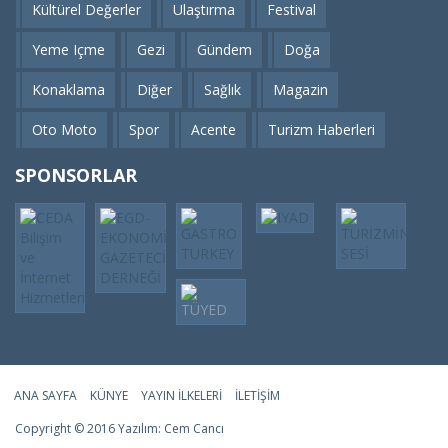
Kültürel Değerler
Ulaştırma
Festival
Yeme Içme
Gezi
Gündem
Doğa
Konaklama
Diğer
Sağlık
Magazin
Oto Moto
Spor
Acente
Turizm Haberleri
SPONSORLAR
ANA SAYFA
KÜNYE
YAYIN İLKELERI
İLETIŞIM
Copyright © 2016 Yazılım:
Cem Cancı