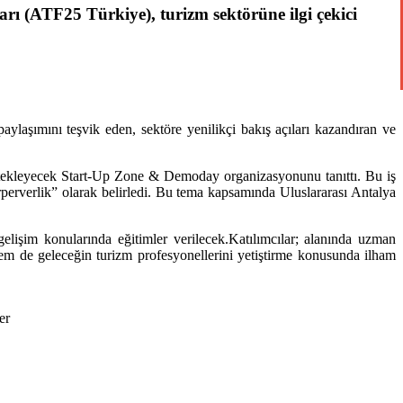
ı (ATF25 Türkiye), turizm sektörüne ilgi çekici
aylaşımını teşvik eden, sektöre yenilikçi bakış açıları kazandıran ve
tekleyecek Start-Up Zone & Demoday organizasyonunu tanıttı. Bu iş
rperverlik” olarak belirledi. Bu tema kapsamında Uluslararası Antalya
lişim konularında eğitimler verilecek.Katılımcılar; alanında uzman
hem de geleceğin turizm profesyonellerini yetiştirme konusunda ilham
er