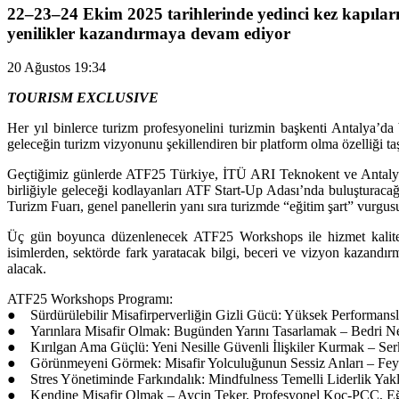
22–23–24 Ekim 2025 tarihlerinde yedinci kez kapıları
yenilikler kazandırmaya devam ediyor
20 Ağustos 19:34
TOURISM EXCLUSIVE
Her yıl binlerce turizm profesyonelini turizmin başkenti Antalya’da 
geleceğin turizm vizyonunu şekillendiren bir platform olma özelliği ta
Geçtiğimiz günlerde ATF25 Türkiye, İTÜ ARI Teknokent ve Antalya 
birliğiyle geleceği kodlayanları ATF Start-Up Adası’nda buluşturacağ
Turizm Fuarı, genel panellerin yanı sıra turizmde “eğitim şart” vurgus
Üç gün boyunca düzenlenecek ATF25 Workshops ile hizmet kalitesini
isimlerden, sektörde fark yaratacak bilgi, beceri ve vizyon kazandı
alacak.
ATF25 Workshops Programı:
● Sürdürülebilir Misafirperverliğin Gizli Gücü: Yüksek Performans
● Yarınlara Misafir Olmak: Bugünden Yarını Tasarlamak – Bedri Ne
● Kırılgan Ama Güçlü: Yeni Nesille Güvenli İlişkiler Kurmak – Se
● Görünmeyeni Görmek: Misafir Yolculuğunun Sessiz Anları – Fey
● Stres Yönetiminde Farkındalık: Mindfulness Temelli Liderlik Yakl
● Kendine Misafir Olmak – Ayçin Teker, Profesyonel Koç-PCC, E