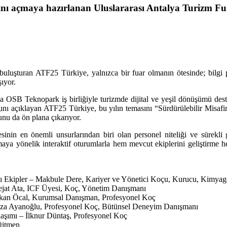
nı açmaya hazırlanan Uluslararası Antalya Turizm Fuar
buluşturan ATF25 Türkiye, yalnızca bir fuar olmanın ötesinde; bilgi p
şıyor.
OSB Teknopark iş birliğiyle turizmde dijital ve yeşil dönüşümü des
ını açıklayan ATF25 Türkiye, bu yılın temasını “Sürdürülebilir Misafi
unu da ön plana çıkarıyor.
n en önemli unsurlarından biri olan personel niteliği ve sürekli ge
rmaya yönelik interaktif oturumlarla hem mevcut ekiplerini geliştirme 
lı Ekipler – Makbule Dere, Kariyer ve Yönetici Koçu, Kurucu, Kimyag
jat Ata, ICF Üyesi, Koç, Yönetim Danışmanı
rkan Öcal, Kurumsal Danışman, Profesyonel Koç
za Ayanoğlu, Profesyonel Koç, Bütünsel Deneyim Danışmanı
aşımı – İlknur Düntaş, Profesyonel Koç
ğitmen