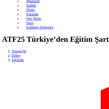
Magazin
Sağlık
Doğa
Etkinlik
Oto Moto
Spor
Kültürel Değerler
ATF25 Türkiye’den Eğitim Şar
Anasayfa
Diğer
Etkinlik