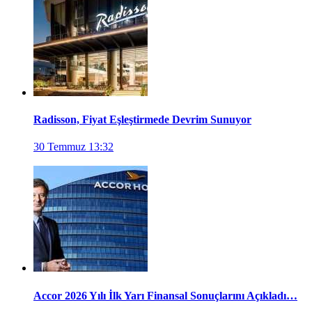
Radisson, Fiyat Eşleştirmede Devrim Sunuyor
30 Temmuz 13:32
Accor 2026 Yılı İlk Yarı Finansal Sonuçlarını Açıkladı…