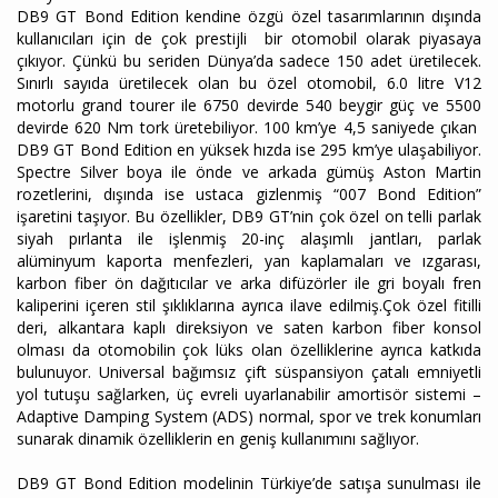
DB9 GT Bond Edition kendine özgü özel tasarımlarının dışında
kullanıcıları için de çok prestijli bir otomobil olarak piyasaya
çıkıyor. Çünkü bu seriden Dünya’da sadece 150 adet üretilecek.
Sınırlı sayıda üretilecek olan bu özel otomobil, 6.0 litre V12
motorlu grand tourer ile 6750 devirde 540 beygir güç ve 5500
devirde 620 Nm tork üretebiliyor. 100 km’ye 4,5 saniyede çıkan
DB9 GT Bond Edition en yüksek hızda ise 295 km’ye ulaşabiliyor.
Spectre Silver boya ile önde ve arkada gümüş Aston Martin
rozetlerini, dışında ise ustaca gizlenmiş “007 Bond Edition”
işaretini taşıyor. Bu özellikler, DB9 GT’nin çok özel on telli parlak
siyah pırlanta ile işlenmiş 20-inç alaşımlı jantları, parlak
alüminyum kaporta menfezleri, yan kaplamaları ve ızgarası,
karbon fiber ön dağıtıcılar ve arka difüzörler ile gri boyalı fren
kaliperini içeren stil şıklıklarına ayrıca ilave edilmiş.Çok özel fitilli
deri, alkantara kaplı direksiyon ve saten karbon fiber konsol
olması da otomobilin çok lüks olan özelliklerine ayrıca katkıda
bulunuyor. Universal bağımsız çift süspansiyon çatalı emniyetli
yol tutuşu sağlarken, üç evreli uyarlanabilir amortisör sistemi –
Adaptive Damping System (ADS) normal, spor ve trek konumları
sunarak dinamik özelliklerin en geniş kullanımını sağlıyor.
DB9 GT Bond Edition modelinin Türkiye’de satışa sunulması ile