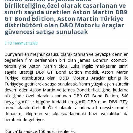
birlikteliğine,özel olarak tasarlanan ve
sınırlı sayıda üretilen Aston Martin DB9
GT Bond Edition, Aston Martin Türkiye
distribütörü olan D&D Motorlu Araçlar
güvencesi satışa sunulacak
13 Temmuz 12:00
Dünya’nın en meşhur casusu olarak tanınan ve beyazperdenin en
beğenilen film serilerinden biri olan James Bond’un otomobil
tercihi yine Aston Martin oldu. Lüks İngiliz markasının sınırlı
sayıda ürettiği DB9 GT Bond Edition modeli, Aston Martin
Türkiye distribütörü olan D&D Motorlu Araçlar işbirliği ile
Türkiye’ye getirilerek satışa sunulacak. Yarım yüzyılı aşkın süredir
devam eden Aston Martin ve James Bond birlikteliğine, kutlama
niteliğinde özel olarak tasarlanan DB9 GT Bond Edition, 540
beygir gücü ile bugüne kadarki en güçlü DB9 olan DB9 GT’yi
temel alarak üretildi. Özel olarak tasarlanan bu eşsiz model;
donanım, ekipman ve aksesuarlarındaki bazı ayrıcalıkları da
beraberinde getiriyor.
Dünya’da sadece 150 adet üretilecek...