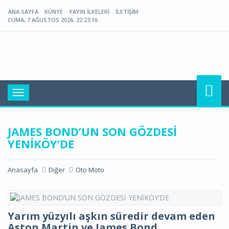
ANA SAYFA
KÜNYE
YAYIN İLKELERI
İLETIŞIM
CUMA, 7 AĞUSTOS 2026, 22:23:16
Toggle
navigation
JAMES BOND’UN SON GÖZDESİ
YENİKÖY’DE
Anasayfa
Diğer
Oto Moto
Yarım yüzyılı aşkın süredir devam eden
Aston Martin ve James Bond