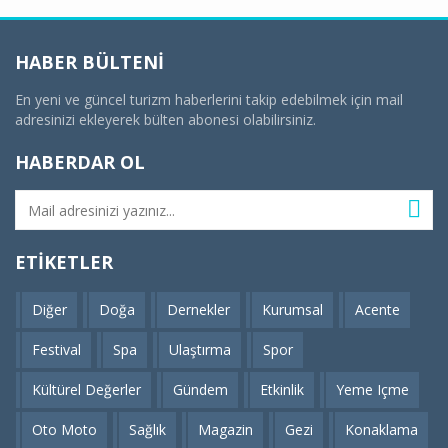
HABER BÜLTENI
En yeni ve güncel turizm haberlerini takip edebilmek için mail
adresinizi ekleyerek bülten abonesi olabilirsiniz.
HABERDAR OL
ETIKETLER
Diğer
Doğa
Dernekler
Kurumsal
Acente
Festival
Spa
Ulaştırma
Spor
Kültürel Değerler
Gündem
Etkinlik
Yeme Içme
Oto Moto
Sağlık
Magazin
Gezi
Konaklama