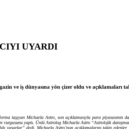
CIYI UYARDI
zin ve iş dünyasına yön çizer oldu ve açıklamaları taki
latforma taşıyan Michaela Astro, son açıklamasıyla para piyasasının d
um vurgusunu yaptı. Ünlü Astrolog Michaela Astro “Astrolojik danışmanl
klığı yaşarlar” dedi. Michaela Astro’nun açıklamalarını takip edenler, 