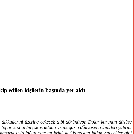
p edilen kişilerin başında yer aldı
a dikkatlerini üzerine çekecek gibi görünüyor. Dolar kurunun düşüşe
ığını yaptığı birçok iş adamı ve magazin dünyasının ünlüleri yatırım
başarılı astroloğun yine bu kritik açıklamasına kulak verecekler gibi