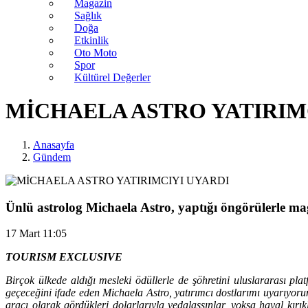
Magazin
Sağlık
Doğa
Etkinlik
Oto Moto
Spor
Kültürel Değerler
MİCHAELA ASTRO YATIRIM
Anasayfa
Gündem
Ünlü astrolog Michaela Astro, yaptığı öngörülerle maga
17 Mart 11:05
TOURISM EXCLUSIVE
Birçok ülkede aldığı mesleki ödüllerle de şöhretini uluslararası p
geçeceğini ifade eden Michaela Astro, yatırımcı dostlarımı uyarıyor
aracı olarak gördükleri dolarlarıyla vedalaşsınlar, yoksa hayal kırı