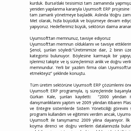
kurduk. Bursa’daki tesisimizi tam zamanında yapmışız
yeniden yapılanma kararıyla Uyumsoft ERP projesine baş
tam zamanlı yönetmeye başladık. Aslında ‘doğru zama
Met olarak, hızla büyüdük ve büyümeye devam ediyoruz
yapıyoruz. Hedeflerimiz büyük, sektörün daima aranan l
Uyumsoft’tan memnunuz, tavsiye ediyoruz
Uyumsoft’tan memnun olduklarını ve tavsiye ettiklerin
Şenol, şunları söyledi:“Üretimimize dair, 2 binin 
kategorisi bulunuyor. Böylesine karmaşık bir yapı
işlerimiz takipte ve iş süreçlerimizi anlık ve doğru ve
memnundur. Yerli bir yazılım firma olan Uyumsoft’un b
etmekteyiz” şeklinde konuştu.
Tüm üretim sektörüne Uyumsoft ERP çözümlerini öne
Uyumsoft ERP programıyla, iş süreçlerinde başarıyla
Gürkan Kale, şunları kaydetti: “2000 yılından 
danışmanlıklarını yaptım ve 2009 yılından itibaren Pla
ve Entegre sistemlerde Sistem Yöneticiliği görevin
programı kullandım ve eğitimini verdim ancak, Uyums
Uyumsoft ile tanışmamız 2009 yılına dayanıyor. İlk
koyma direnci ve doğru verilerin datalarınızda bul