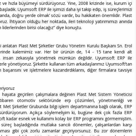
 ve hızla büyümeyi sürdürüyoruz. Yine, 2008 krizinde ise, kurum içi
ladık. Uyumsoft ERP ile işimizi daha iyi takip edip, iş süreçlerimizi
nda, doğru yerde olmak’ sözü vardır, bu hakikaten önemlidir. Plast
. İhtiyacın olduğu her noktada, ileri teknoloji yatırımımızı anında
iderlerinden birisi olacağız” diye konuştu.
i anlatan Plast Met Şirketler Grubu Yönetim Kurulu Başkanı Sn. Erol
üzerinde kalemimiz var. Her bir ürünün de, 14 - 15 tane kendi alt
yı, insan zekasıyla yönetmek mümkün değildir. Uyumsoft ERP ile
rilerle yönetiyoruz. Şirkette kullanan tüm arkadaşlarımız Uyumsoft’tan
aşarısını ve işletmelere kazandırdıklarını, diğer firmalara tavsiye
riyoruz
 hayata geçirilen çalışmalara değinen Plast Met Sistem Yöneticisi
itibaren otomotiv sektöründe erp çözümleri, yönetmenliği ve
st Met Şirketler Grubunda bilgi işlem departmanına bağlı olarak, ERP
i sürdürüyorum. Açıkça söylemeliyim ki, bugüne dek çok fazla ERP
oft kadar esnek ve kullanımı kolay bir ERP programını görmemiştim.
 süreç başladığında mutlaka sancılı dönemler, çalışanlardan karşı
unması gibi çok zorlu zamanlar geçiriyorsunuz. Bu zor dönemlerin