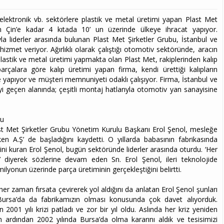
-elektronik vb. sektörlere plastik ve metal üretimi yapan Plast Met
an Çin’e kadar 4 kıtada 10’ un üzerinde ülkeye ihracat yapıyor.
la liderler arasında bulunan Plast Met Şirketler Grubu, İstanbul ve
hizmet veriyor. Ağırlıklı olarak çalıştığı otomotiv sektöründe, aracın
astik ve metal üretimi yapmakta olan Plast Met, rakiplerinden kalıp
 parçalara göre kalıp üretimi yapan firma, kendi ürettiği kalıpların
 yapıyor ve müşteri memnuniyeti odaklı çalışıyor. Firma, İstanbul ve
i geçen alanında; çeşitli montaj hatlarıyla otomotiv yan sanayisine
du
ast Met Şirketler Grubu Yönetim Kurulu Başkanı Erol Şenol, mesleğe
en A.Ş’ de başladığını kaydetti. O yıllarda babasının fabrikasında
işini kuran Erol Şenol, bugün sektöründe liderler arasında oturdu. ‘Her
iniz’ diyerek sözlerine devam eden Sn. Erol Şenol, ileri teknolojide
ilyonun üzerinde parça üretiminin gerçekleştiğini belirtti.
i her zaman fırsata çevirerek yol aldığını da anlatan Erol Şenol şunları
a, Bursa’da da fabrikamızın olması konusunda çok davet alıyorduk.
001 yılı krizi patladı ve zor bir yıl oldu. Aslında her kriz yeniden
 ardından 2002 yılında Bursa’da olma kararını aldık ve tesisimizi