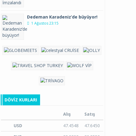
Dedeman Karadeniz’de büyüyor!
1 Ağustos 23:15
DÖVIZ KURLARI
Alış
Satış
USD
47.4548
47.6450