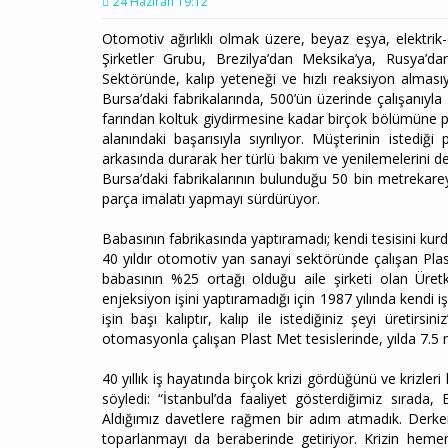
24 Haziran 19:12
Otomotiv ağırlıklı olmak üzere, beyaz eşya, elektrik
Şirketler Grubu, Brezilya’dan Meksika’ya, Rusya’d
Sektöründe, kalıp yeteneği ve hızlı reaksiyon almasıy
Bursa’daki fabrikalarında, 500’ün üzerinde çalışanıyla 
farından koltuk giydirmesine kadar birçok bölümüne pl
alanındaki başarısıyla sıyrılıyor. Müşterinin istediği
arkasında durarak her türlü bakım ve yenilemelerini de
Bursa’daki fabrikalarının bulunduğu 50 bin metrekarey
parça imalatı yapmayı sürdürüyor.
Babasının fabrikasında yaptıramadı; kendi tesisini kur
40 yıldır otomotiv yan sanayi sektöründe çalışan Pl
babasının %25 ortağı olduğu aile şirketi olan Üretk
enjeksiyon işini yaptıramadığı için 1987 yılında kendi 
işin başı kalıptır, kalıp ile istediğiniz şeyi üretirs
otomasyonla çalışan Plast Met tesislerinde, yılda 7.5 m
40 yıllık iş hayatında birçok krizi gördüğünü ve krizler
söyledi: “İstanbul’da faaliyet gösterdiğimiz sırad
Aldığımız davetlere rağmen bir adım atmadık. Derken 2
toparlanmayı da beraberinde getiriyor. Krizin hemen