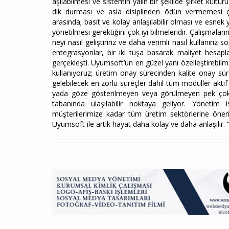
aşılabilmesi ve sistemin yalın bir şekilde şirket kültü
dik durması ve asla disiplinden ödün vermemesi 
arasında; basit ve kolay anlaşılabilir olması ve esnek 
yönetilmesi gerektiğini çok iyi bilmeleridir. Çalışmala
neyi nasıl geliştiririz ve daha verimli nasıl kullanırı
entegrasyonlar, bir iki tuşa basarak maliyet hesap
gerçekleşti. Uyumsoft’un en güzel yanı özelleştirebilm
kullanıyoruz; üretim onay sürecinden kalite onay süre
gelebilecek en zorlu süreçler dahil tüm modüller aktif
yada göze gösterilmeyen veya görülmeyen pek çok ko
tabanında ulaşılabilir noktaya geliyor. Yönetim is
müşterilerimize kadar tüm üretim sektörlerine öne
Uyumsoft ile artık hayat daha kolay ve daha anlaşılır. 