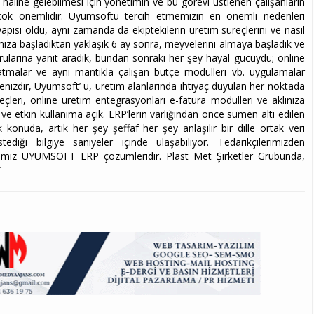
rü haline gelebilmesi için yönetimin ve bu görevi üstlenen çalışanların
çok önemlidir. Uyumsoftu tercih etmemizin en önemli nedenleri
yapısı oldu, aynı zamanda da ekiptekilerin üretim süreçlerini ve nasıl
rımıza başladıktan yaklaşık 6 ay sonra, meyvelerini almaya başladık ve
z sorularına yanıt aradık, bundan sonraki her şey hayal gücüydü; online
latmalar ve aynı mantıkla çalışan bütçe modülleri vb. uygulamalar
enizdir, Uyumsoft’ u, üretim alanlarında ihtiyaç duyulan her noktada
çleri, online üretim entegrasyonları e-fatura modülleri ve aklınıza
 ve etkin kullanıma açık. ERP’lerin varlığından önce sümen altı edilen
nuda, artık her şey şeffaf her şey anlaşılır bir dille ortak veri
tediği bilgiye saniyeler içinde ulaşabiliyor. Tedarikçilerimizden
rimiz UYUMSOFT ERP çözümleridir. Plast Met Şirketler Grubunda,
”