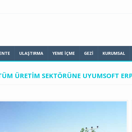
ENTE
ULAŞTIRMA
YEME IÇME
GEZI
KURUMSAL
 TÜM ÜRETIM SEKTÖRÜNE UYUMSOFT ER