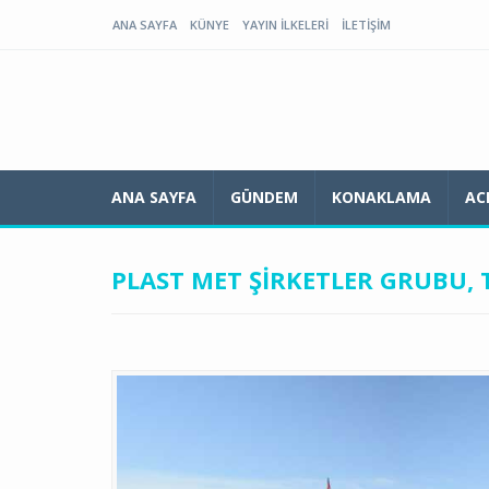
ANA SAYFA
KÜNYE
YAYIN İLKELERI
İLETIŞIM
ANA SAYFA
GÜNDEM
KONAKLAMA
AC
PLAST MET ŞIRKETLER GRUBU,