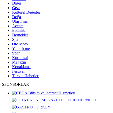
Diğer
Gezi
Kültürel Değerler
Doğa
Ulaştırma
Acente
Etkinlik
Dernekler
Spa
Oto Moto
Yeme içme
Spor
Kurumsal
Magazin
Konaklama
Festival
Turizm Haberleri
SPONSORLAR