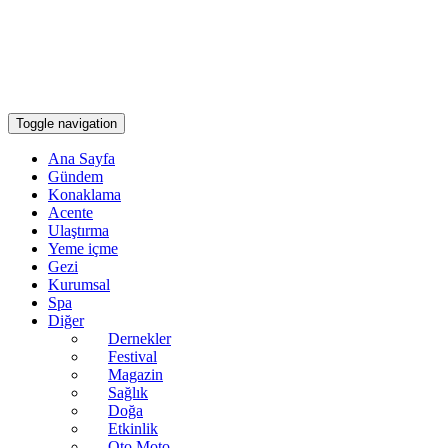
Toggle navigation
Ana Sayfa
Gündem
Konaklama
Acente
Ulaştırma
Yeme içme
Gezi
Kurumsal
Spa
Diğer
Dernekler
Festival
Magazin
Sağlık
Doğa
Etkinlik
Oto Moto