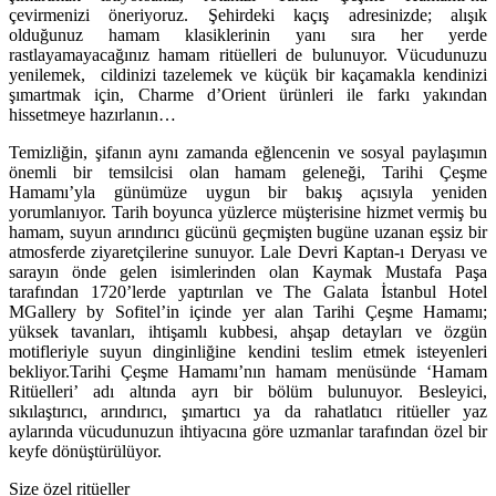
çevirmenizi öneriyoruz. Şehirdeki kaçış adresinizde; alışık
olduğunuz hamam klasiklerinin yanı sıra her yerde
rastlayamayacağınız hamam ritüelleri de bulunuyor. Vücudunuzu
yenilemek, cildinizi tazelemek ve küçük bir kaçamakla kendinizi
şımartmak için, Charme d’Orient ürünleri ile farkı yakından
hissetmeye hazırlanın…
Temizliğin, şifanın aynı zamanda eğlencenin ve sosyal paylaşımın
önemli bir temsilcisi olan hamam geleneği, Tarihi Çeşme
Hamamı’yla günümüze uygun bir bakış açısıyla yeniden
yorumlanıyor. Tarih boyunca yüzlerce müşterisine hizmet vermiş bu
hamam, suyun arındırıcı gücünü geçmişten bugüne uzanan eşsiz bir
atmosferde ziyaretçilerine sunuyor. Lale Devri Kaptan-ı Deryası ve
sarayın önde gelen isimlerinden olan Kaymak Mustafa Paşa
tarafından 1720’lerde yaptırılan ve The Galata İstanbul Hotel
MGallery by Sofitel’in içinde yer alan Tarihi Çeşme Hamamı;
yüksek tavanları, ihtişamlı kubbesi, ahşap detayları ve özgün
motifleriyle suyun dinginliğine kendini teslim etmek isteyenleri
bekliyor.Tarihi Çeşme Hamamı’nın hamam menüsünde ‘Hamam
Ritüelleri’ adı altında ayrı bir bölüm bulunuyor. Besleyici,
sıkılaştırıcı, arındırıcı, şımartıcı ya da rahatlatıcı ritüeller yaz
aylarında vücudunuzun ihtiyacına göre uzmanlar tarafından özel bir
keyfe dönüştürülüyor.
Size özel ritüeller