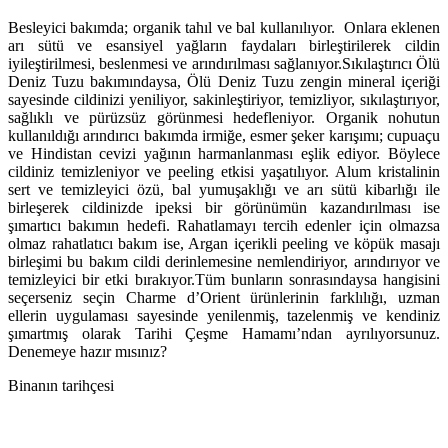
Besleyici bakımda; organik tahıl ve bal kullanılıyor. Onlara eklenen
arı sütü ve esansiyel yağların faydaları birleştirilerek cildin
iyileştirilmesi, beslenmesi ve arındırılması sağlanıyor.Sıkılaştırıcı Ölü
Deniz Tuzu bakımındaysa, Ölü Deniz Tuzu zengin mineral içeriği
sayesinde cildinizi yeniliyor, sakinleştiriyor, temizliyor, sıkılaştırıyor,
sağlıklı ve pürüzsüz görünmesi hedefleniyor. Organik nohutun
kullanıldığı arındırıcı bakımda irmiğe, esmer şeker karışımı; cupuaçu
ve Hindistan cevizi yağının harmanlanması eşlik ediyor. Böylece
cildiniz temizleniyor ve peeling etkisi yaşatılıyor. Alum kristalinin
sert ve temizleyici özü, bal yumuşaklığı ve arı sütü kibarlığı ile
birleşerek cildinizde ipeksi bir görünümün kazandırılması ise
şımartıcı bakımın hedefi. Rahatlamayı tercih edenler için olmazsa
olmaz rahatlatıcı bakım ise, Argan içerikli peeling ve köpük masajı
birleşimi bu bakım cildi derinlemesine nemlendiriyor, arındırıyor ve
temizleyici bir etki bırakıyor.Tüm bunların sonrasındaysa hangisini
seçerseniz seçin Charme d’Orient ürünlerinin farklılığı, uzman
ellerin uygulaması sayesinde yenilenmiş, tazelenmiş ve kendiniz
şımartmış olarak Tarihi Çeşme Hamamı’ndan ayrılıyorsunuz.
Denemeye hazır mısınız?
Binanın tarihçesi