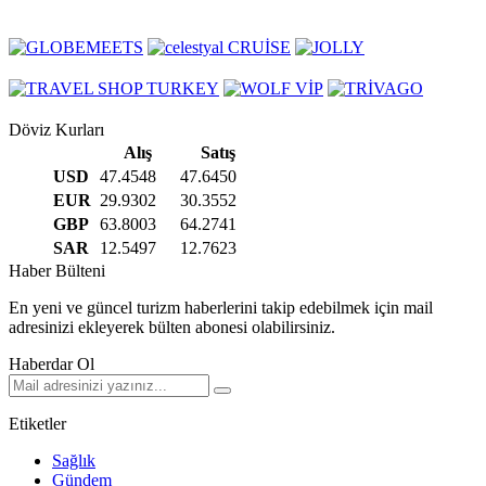
Döviz Kurları
Alış
Satış
USD
47.4548
47.6450
EUR
29.9302
30.3552
GBP
63.8003
64.2741
SAR
12.5497
12.7623
Haber Bülteni
En yeni ve güncel turizm haberlerini takip edebilmek için mail
adresinizi ekleyerek bülten abonesi olabilirsiniz.
Haberdar Ol
Etiketler
Sağlık
Gündem