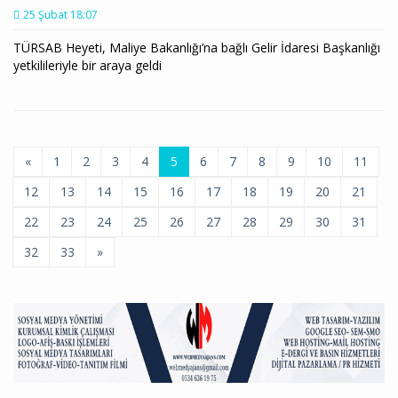
25 Şubat 18:07
TÜRSAB Heyeti, Maliye Bakanlığı’na bağlı Gelir İdaresi Başkanlığı
yetkilileriyle bir araya geldi
«
1
2
3
4
5
6
7
8
9
10
11
12
13
14
15
16
17
18
19
20
21
22
23
24
25
26
27
28
29
30
31
32
33
»