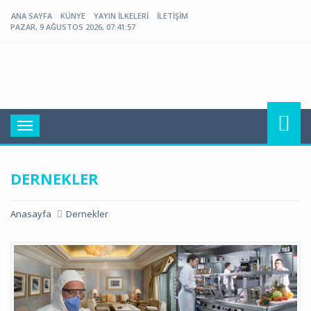
ANA SAYFA
KÜNYE
YAYIN İLKELERI
İLETIŞIM
PAZAR, 9 AĞUSTOS 2026, 07:41:58
Toggle
navigation
DERNEKLER
Anasayfa
Dernekler