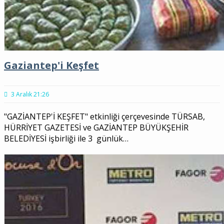
Gaziantep'i Keşfet
3 Aralık 21:26
"GAZİANTEP'İ KEŞFET" etkinliği çerçevesinde TÜRSAB,
HÜRRİYET GAZETESİ ve GAZİANTEP BÜYÜKŞEHİR
BELEDİYESİ işbirliği ile 3 günlük…