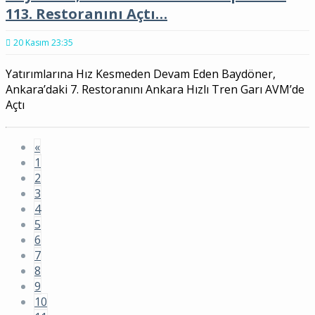
113. Restoranını Açtı…
20 Kasım 23:35
Yatırımlarına Hız Kesmeden Devam Eden Baydöner,
Ankara’daki 7. Restoranını Ankara Hızlı Tren Garı AVM’de
Açtı
«
1
2
3
4
5
6
7
8
9
10