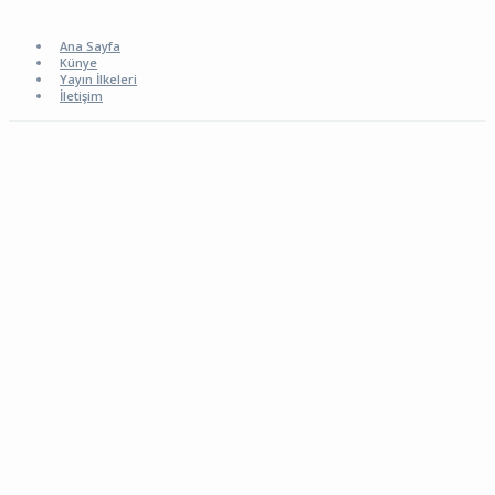
Ana Sayfa
Künye
Yayın İlkeleri
İletişim